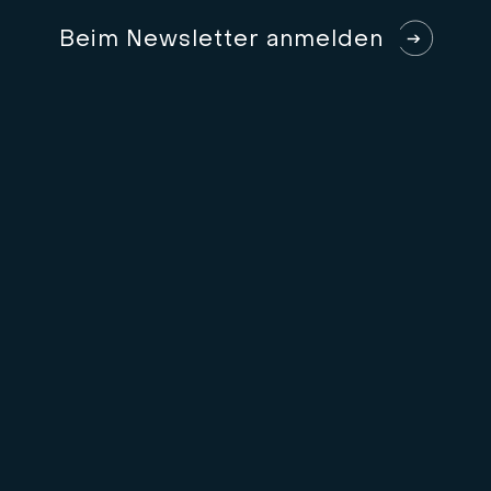
B
e
i
m
N
e
w
s
l
e
t
t
e
r
a
n
m
e
l
d
e
n