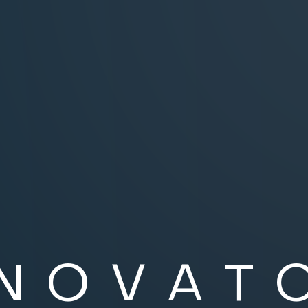
N
O
V
A
T