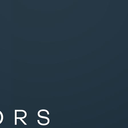
O
R
S