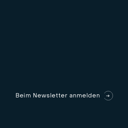
B
e
i
m
N
e
w
s
l
e
t
t
e
r
a
n
m
e
l
d
e
n