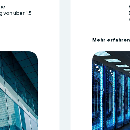
ne
 von über 1,5
M
e
h
r
e
r
f
a
h
r
e
n