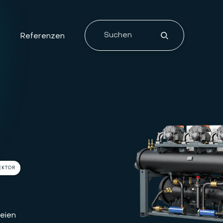
e
Referenzen
EKTOR
reien