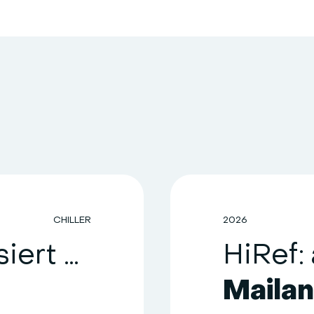
CHILLER
2026
HiRef modernisiert die Klimatisierung einer Gesundheitseinrichtung im Raum Como
Maila