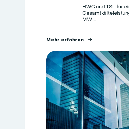
HWC und TSL für ei
Gesamtkälteleistung
MW ...
M
e
h
r
e
r
f
a
h
r
e
n