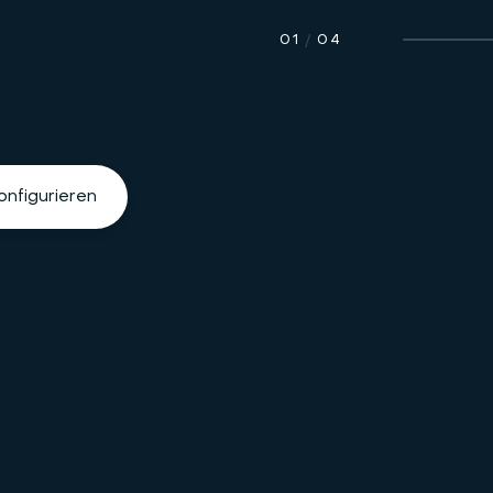
01
/
04
onfigurieren