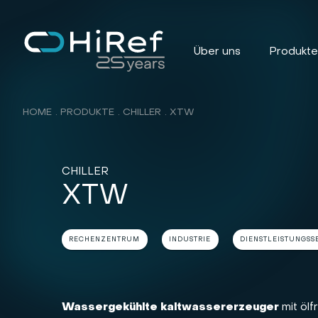
Über uns
Produkt
HOME
PRODUKTE
CHILLER
XTW
CHILLER
XTW
RECHENZENTRUM
INDUSTRIE
DIENSTLEISTUNGSS
Wassergekühlte kaltwassererzeuger
mit ölf