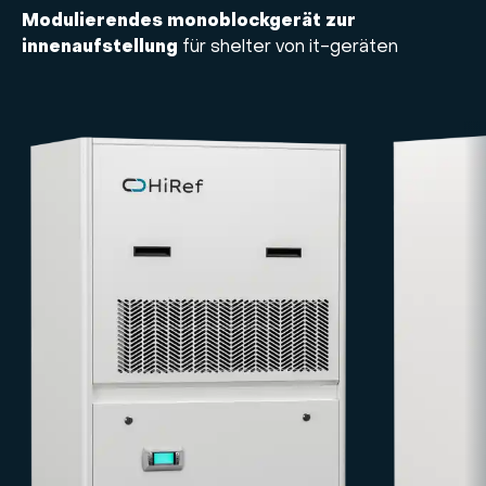
Modulierendes monoblockgerät
zur
innenaufstellung
für shelter von it-geräten