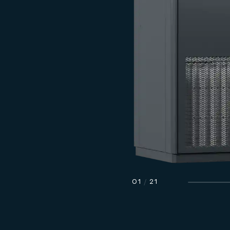
01
/
21