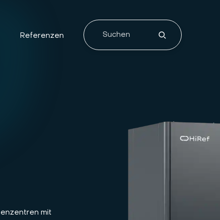
e
Referenzen
henzentren mit