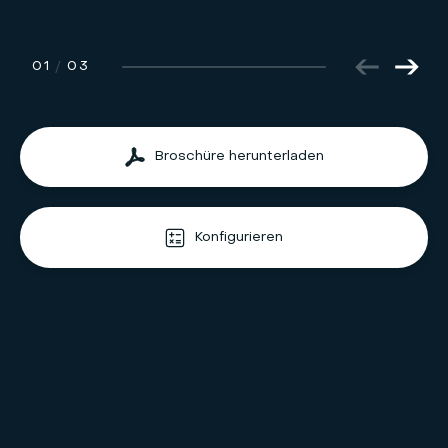
01
/
03
Broschüre herunterladen
Konfigurieren