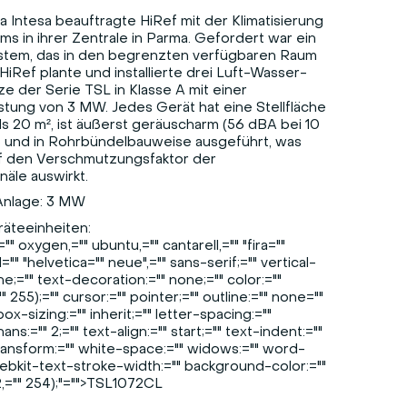
 Intesa beauftragte HiRef mit der Klimatisierung
s in ihrer Zentrale in Parma. Gefordert war ein
stem, das in den begrenzten verfügbaren Raum
 HiRef plante und installierte drei Luft-Wasser-
e der Serie TSL in Klasse A mit einer
stung von 3 MW. Jedes Gerät hat eine Stellfläche
ls 20 m², ist äußerst geräuscharm (56 dBA bei 10
 und in Rohrbündelbauweise ausgeführt, was
auf den Verschmutzungsfaktor der
äle auswirkt.
Anlage: 3 MW
eräteeinheiten:
="" oxygen,="" ubuntu,="" cantarell,="" "fira=""
d="" "helvetica="" neue",="" sans-serif;="" vertical-
ine;="" text-decoration:="" none;="" color:=""
="" 255);="" cursor:="" pointer;="" outline:="" none=""
box-sizing:="" inherit;="" letter-spacing:=""
ans:="" 2;="" text-align:="" start;="" text-indent:=""
transform:="" white-space:="" widows:="" word-
webkit-text-stroke-width:="" background-color:=""
2,="" 254);"="">TSL1072CL