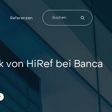
e
Referenzen
A
k von HiRef bei Banca
R