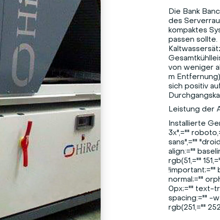
Die Bank Banca
des Serverraum
kompaktes Sy
passen sollte.
Kaltwassersätz
Gesamtkühllei
von weniger a
m Entfernung)
sich positiv 
Durchgangskan
Leistung der 
Installierte G
3x
",="" roboto,
sans",="" "droi
align:="" basel
rgb(51,="" 151,
!important;="" 
normal;="" orph
0px;="" text-
spacing:="" -
rgb(251,="" 25