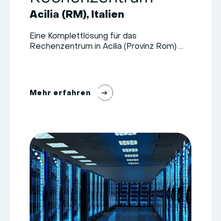
Acilia (RM), Italien
Eine Komplettlösung für das
Rechenzentrum in Acilia (Provinz Rom) ...
M
e
h
r
e
r
f
a
h
r
e
n