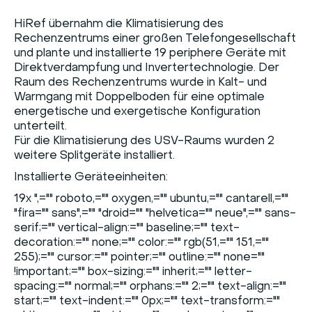
HiRef übernahm die Klimatisierung des
Rechenzentrums einer großen Telefongesellschaft
und plante und installierte 19 periphere Geräte mit
Direktverdampfung und Invertertechnologie. Der
Raum des Rechenzentrums wurde in Kalt- und
Warmgang mit Doppelboden für eine optimale
energetische und exergetische Konfiguration
unterteilt.
Für die Klimatisierung des USV-Raums wurden 2
weitere Splitgeräte installiert.
Installierte Geräteeinheiten:
19x
",="" roboto,="" oxygen,="" ubuntu,="" cantarell,=""
"fira="" sans",="" "droid="" "helvetica="" neue",="" sans-
serif;="" vertical-align:="" baseline;="" text-
decoration:="" none;="" color:="" rgb(51,="" 151,=""
255);="" cursor:="" pointer;="" outline:="" none=""
!important;="" box-sizing:="" inherit;="" letter-
spacing:="" normal;="" orphans:="" 2;="" text-align:=""
start;="" text-indent:="" 0px;="" text-transform:=""