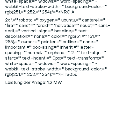
white-space:="" widows:="" word-spacing:="" -
webkit-text-stroke-width:="" background-color:=""
rgb(251,="" 252,="" 254);"="">NRG A
2x
",="" roboto,="" oxygen,="" ubuntu,="" cantarell,=""
"fira="" sans",="" "droid="" "helvetica="" neue",="" sans-
serif;="" vertical-align:="" baseline;="" text-
decoration:="" none;="" color:="" rgb(51,="" 151,=""
255);="" cursor:="" pointer;="" outline:="" none=""
!important;="" box-sizing:="" inherit;="" letter-
spacing:="" normal;="" orphans:="" 2;="" text-align:=""
start;="" text-indent:="" 0px;="" text-transform:=""
white-space:="" widows:="" word-spacing:="" -
webkit-text-stroke-width:="" background-color:=""
rgb(251,="" 252,="" 254);"="">HTS056
Leistung der Anlage: 1,2 MW