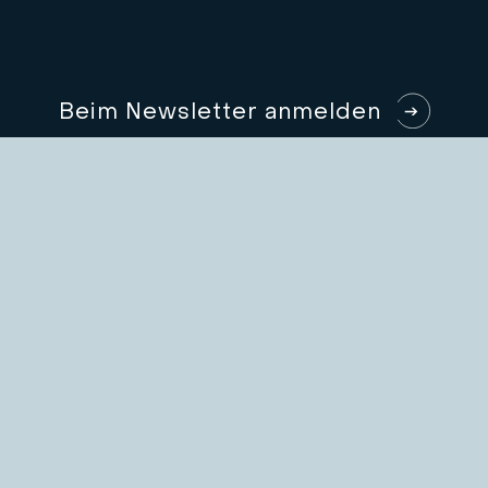
B
e
i
m
N
e
w
s
l
e
t
t
e
r
a
n
m
e
l
d
e
n