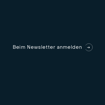
B
e
i
m
N
e
w
s
l
e
t
t
e
r
a
n
m
e
l
d
e
n