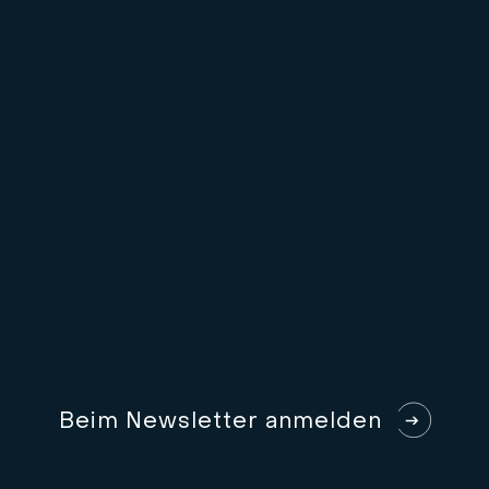
B
e
i
m
N
e
w
s
l
e
t
t
e
r
a
n
m
e
l
d
e
n